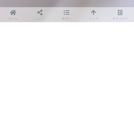
ホーム
シェア
目次へ
トップ
サイドバー
iPhone・iPadの画面割れやバッテリーの交換など、急
なトラブルでお困りではありませんか？すすきのエリア
では、即日対応が可能なiPhone修理サービスが豊富に
あり、忙しい方でも安心して利用できます。
本ページでは、すすきのでのiPhone修理・iPad修理の
流れや、スピーディーかつ高品質なサービスが受けられ
るポイントについて詳しく解説します。
予期せぬトラブルにも迅速に対応できる修理方法や、バ
ッテリー交換の注意点についても触れているので、ぜひ
参考にしてください。
目次